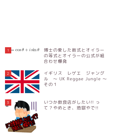
博士の愛した数式とオイラー
1
の等式とオイラーの公式が組
合わせ爆発
イギリス レゲエ ジャング
2
ル ～ UK Reggae Jungle ～
その１
いつか飲食店がしたい!! っ
3
て？やめとき、地獄やで!!