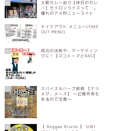
大阪カレー巡り【休日のカレ
4
ー】セイロンライスって…。
憧れのアメ村ニューライト
テイクアウト メニュー(TAKE
5
OUT MENU)
成功の法則や、マーケティン
6
グに！【スコトーマとRAS】
スパイス＆ハーブ辞典 【ナツ
7
メグ、メース】 ～幻覚作用も
あるので注意～
【 Reggae Rcords 】 SUKI
8