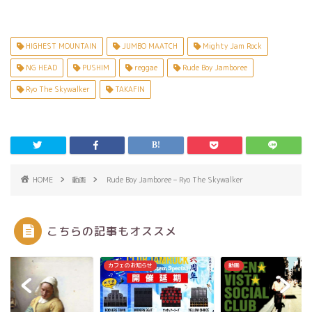
HIGHEST MOUNTAIN
JUMBO MAATCH
Mighty Jam Rock
NG HEAD
PUSHIM
reggae
Rude Boy Jamboree
Ryo The Skywalker
TAKAFIN
HOME
動画
Rude Boy Jamboree – Ryo The Skywalker
こちらの記事もオススメ
ェのお知らせ
動画
音楽