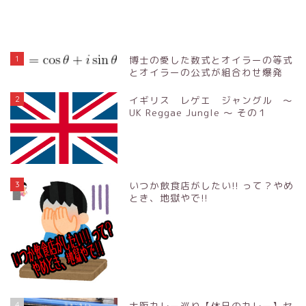
1
博士の愛した数式とオイラーの等式
とオイラーの公式が組合わせ爆発
2
イギリス レゲエ ジャングル ～
UK Reggae Jungle ～ その１
3
いつか飲食店がしたい!! って？やめ
とき、地獄やで!!
4
大阪カレー巡り【休日のカレー】セ