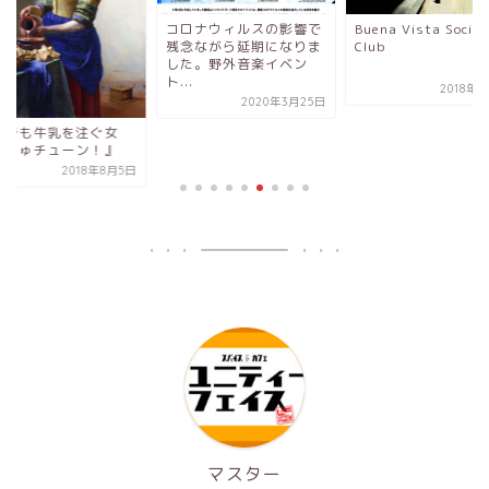
ロナウィルスの影響で
Buena Vista Social
念ながら延期になりま
Club
Shine Headと、Ninj
た。野外音楽イベン
Manと、Stevie Won.
.
2018年8月6日
2018年1
2020年3月25日
マスター