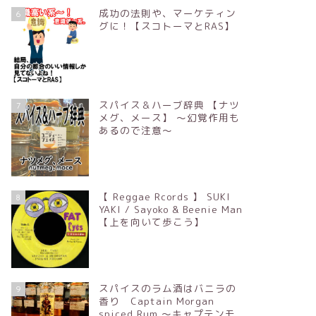
成功の法則や、マーケティン
6
グに！【スコトーマとRAS】
スパイス＆ハーブ辞典 【ナツ
7
メグ、メース】 ～幻覚作用も
あるので注意～
【 Reggae Rcords 】 SUKI
8
YAKI / Sayoko & Beenie Man
【上を向いて歩こう】
スパイスのラム酒はバニラの
9
香り Captain Morgan
spiced Rum ～キャプテンモ