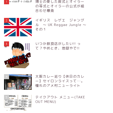
博士の愛した数式とオイラー
1
の等式とオイラーの公式が組
合わせ爆発
イギリス レゲエ ジャング
2
ル ～ UK Reggae Jungle ～
その１
いつか飲食店がしたい!! っ
3
て？やめとき、地獄やで!!
大阪カレー巡り【休日のカレ
4
ー】セイロンライスって…。
憧れのアメ村ニューライト
テイクアウト メニュー(TAKE
5
OUT MENU)