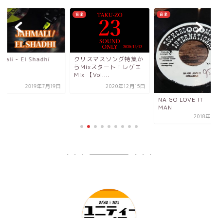
音楽
音楽
mali - El Shadhi
クリスマスソング特集か
らMixスタート！レゲエ
Mix 【Vol....
2019年7月19日
2020年12月15日
NA GO LOVE IT - N
MAN
2018年8