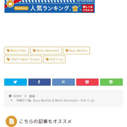
Beenie Man
Beres Hammond
Buju Banton
I Don't Want To Lose
Pull it up
HOME
動画
今朝の１曲。Buju Banton & Beres Hammond – Pull it up
こちらの記事もオススメ