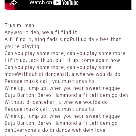
Trus mi man
Anyway it deh, we a fi find it
A fi find it, sing fada singPull up da vibes that
you’re playing
Can you play some more, can you play some more
Lif it up, jack it up, pull it up, come again now
Can you play some more, can you play some
moreWithout di dancehall, a whe we woulda do
Reggae muzik call, you must ansa to
Wine up, jump up, when you hear sweet reggae
Buju Banton, Beres Hammond a fi tell dem go deh
Without di dancehall, a whe we woulda do
Reggae muzik call, you must ansa to
Wine up, jump up, when you hear sweet reggae
Buju Banton, Beres Hammond a fi tell dem go
dehEveryone a do di dance weh dem love