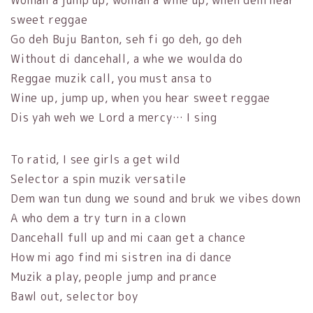
Woman a jump up, woman a wine up, when dem hear
sweet reggae
Go deh Buju Banton, seh fi go deh, go deh
Without di dancehall, a whe we woulda do
Reggae muzik call, you must ansa to
Wine up, jump up, when you hear sweet reggae
Dis yah weh we Lord a mercy… I sing
To ratid, I see girls a get wild
Selector a spin muzik versatile
Dem wan tun dung we sound and bruk we vibes down
A who dem a try turn in a clown
Dancehall full up and mi caan get a chance
How mi ago find mi sistren ina di dance
Muzik a play, people jump and prance
Bawl out, selector boy