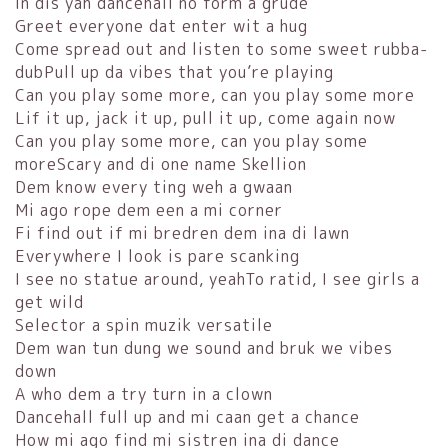
In dis yah dancehall no form a grude
Greet everyone dat enter wit a hug
Come spread out and listen to some sweet rubba-
dubPull up da vibes that you’re playing
Can you play some more, can you play some more
Lif it up, jack it up, pull it up, come again now
Can you play some more, can you play some
moreScary and di one name Skellion
Dem know every ting weh a gwaan
Mi ago rope dem een a mi corner
Fi find out if mi bredren dem ina di lawn
Everywhere I look is pare scanking
I see no statue around, yeahTo ratid, I see girls a
get wild
Selector a spin muzik versatile
Dem wan tun dung we sound and bruk we vibes
down
A who dem a try turn in a clown
Dancehall full up and mi caan get a chance
How mi ago find mi sistren ina di dance