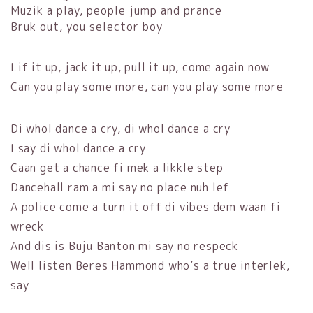
Muzik a play, people jump and prance
Bruk out, you selector boy
Lif it up, jack it up, pull it up, come again now
Can you play some more, can you play some more
Di whol dance a cry, di whol dance a cry
I say di whol dance a cry
Caan get a chance fi mek a likkle step
Dancehall ram a mi say no place nuh lef
A police come a turn it off di vibes dem waan fi
wreck
And dis is Buju Banton mi say no respeck
Well listen Beres Hammond who’s a true interlek,
say