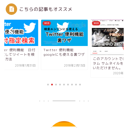
こちらの記事もオススメ
WEB
WEB
itter 便利機能 日付
Twitter 便利機能
指定してツイートを検
googleにも使える裏ワザ
このアカウントでは
する方法
タム サムネイルをご
2018年1月31日
2018年2月13日
いただけません。
2020年1