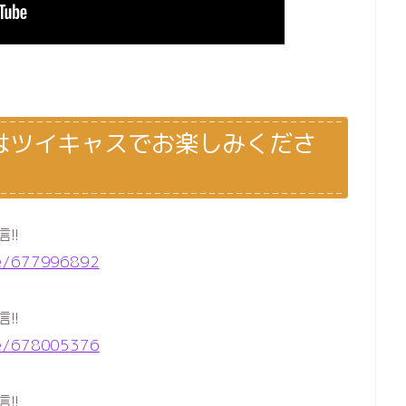
はツイキャスでお楽しみくださ
信!!
ie/677996892
信!!
ie/678005376
信!!