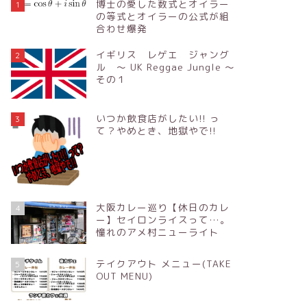
博士の愛した数式とオイラー
1
の等式とオイラーの公式が組
合わせ爆発
イギリス レゲエ ジャング
2
ル ～ UK Reggae Jungle ～
その１
いつか飲食店がしたい!! っ
3
て？やめとき、地獄やで!!
大阪カレー巡り【休日のカレ
4
ー】セイロンライスって…。
憧れのアメ村ニューライト
テイクアウト メニュー(TAKE
5
OUT MENU)