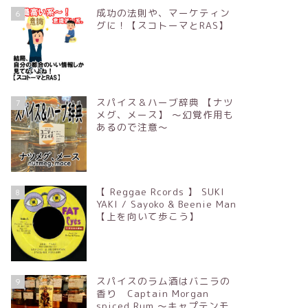
成功の法則や、マーケティン
6
グに！【スコトーマとRAS】
スパイス＆ハーブ辞典 【ナツ
7
メグ、メース】 ～幻覚作用も
あるので注意～
【 Reggae Rcords 】 SUKI
8
YAKI / Sayoko & Beenie Man
【上を向いて歩こう】
スパイスのラム酒はバニラの
9
香り Captain Morgan
spiced Rum ～キャプテンモ